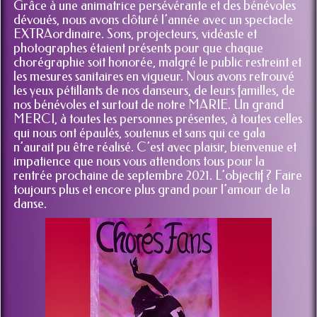
l’année 2021. Semée d’embûches, l’année a été difficile.
Grâce à une animatrice persévérante et des bénévoles
dévoués, nous avons clôturé l’année avec un spectacle
EXTRAordinaire. Sons, projecteurs, vidéaste et
photographes étaient présents pour que chaque
chorégraphie soit honorée, malgré le public restreint et
les mesures sanitaires en vigueur. Nous avons retrouvé
les yeux pétillants de nos danseurs, de leurs familles, de
nos bénévoles et surtout de notre MARIE. Un grand
MERCI, à toutes les personnes présentes, à toutes celles
qui nous ont épaulés, soutenus et sans qui ce gala
n’aurait pu être réalisé. C’est avec plaisir, bienvenue et
impatience que nous vous attendons tous pour la
rentrée prochaine de septembre 2021. L’objectif ? Faire
toujours plus et encore plus grand pour l’amour de la
danse.