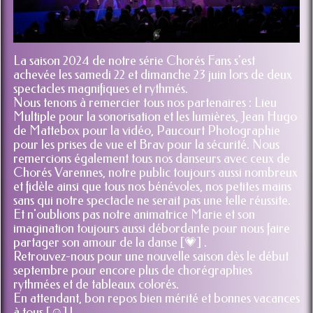
La saison 2024 de notre série Chorés Fans s'est
achevée les samedi 22 et dimanche 23 juin lors de deux
spectacles magnifiques et rythmés.
Nous tenons à remercier tous nos partenaires : Lieu
Multiple pour la sonorisation et les lumières, Jean Hugo
de Mattebox pour la vidéo, Paucourt Photographie
pour les prises de vue et Brav pour la sécurité. Nous
remercions également tous nos danseurs avec ceux de
Chorés Varennes, notre public toujours aussi nombreux
et fidèle ainsi que tous nos bénévoles, nos petites mains
sans qui notre spectacle ne serait pas une telle réussite.
Et n'oublions pas notre animatrice Marie et son
imagination toujours aussi débordante pour nous faire
partager son amour de la danse [💗] .
Retrouvez-nous pour une nouvelle saison dès le début
septembre pour encore plus de chorégraphies
rythmées et de tableaux colorés.
En attendant, bon repos bien mérité et bonnes vacances
à tous [☺️] !