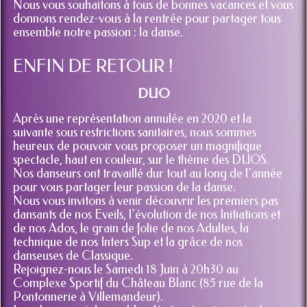
soirée.
Nous vous souhaitons à tous de bonnes vacances et vous
donnons rendez-vous à la rentrée pour partager tous
ensemble notre passion : la danse.
ENFIN DE RETOUR !
DUO
Après une représentation annulée en 2020 et la
suivante sous restrictions sanitaires, nous sommes
heureux de pouvoir vous proposer un magnifique
spectacle, haut en couleur, sur le thème des DUOS.
Nos danseurs ont travaillé dur tout au long de l’année
pour vous partager leur passion de la danse.
Nous vous invitons à venir découvrir les premiers pas
dansants de nos Eveils, l’évolution de nos Initiations et
de nos Ados, le grain de folie de nos Adultes, la
technique de nos Inters Sup et la grâce de nos
danseuses de Classique.
Rejoignez-nous le Samedi 18 Juin à 20h30 au
Complexe Sportif du Château Blanc (85 rue de la