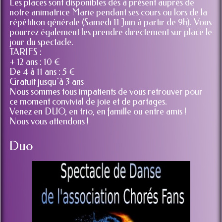
Pontonnerie à Villemandeur).
Les places sont disponibles dès à présent auprès de
notre animatrice Marie pendant ses cours ou lors de la
répétition générale (Samedi 11 Juin à partir de 9h). Vous
pourrez également les prendre directement sur place le
jour du spectacle.
TARIFS :
+ 12 ans : 10 €
De 4 à 11 ans : 5 €
Gratuit jusqu’à 3 ans
Nous sommes tous impatients de vous retrouver pour
ce moment convivial de joie et de partages.
Venez en DUO, en trio, en famille ou entre amis !
Nous vous attendons !
Duo