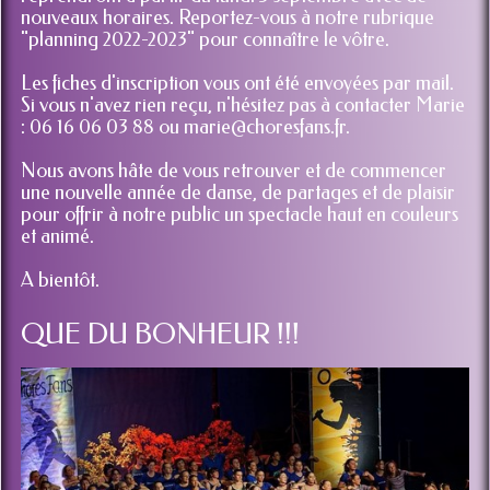
nouveaux horaires. Reportez-vous à notre rubrique
"planning 2022-2023" pour connaître le vôtre.
Les fiches d'inscription vous ont été envoyées par mail.
Si vous n'avez rien reçu, n'hésitez pas à contacter Marie
: 06 16 06 03 88 ou marie@choresfans.fr.
Nous avons hâte de vous retrouver et de commencer
une nouvelle année de danse, de partages et de plaisir
pour offrir à notre public un spectacle haut en couleurs
et animé.
A bientôt.
QUE DU BONHEUR !!!