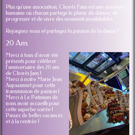
Plus qu'une association, Chorés Fans est une aventure
humaine où chacun partage le plaisir de danser, de
progresser et de vivre des moments inoubliables.
Rejoignez-nous et partagez la passion de la danse !
20 Ans
Merci à tous d'avoir été
présents pour célébrer
l'anniversaire des 20 ans
de Chorés fans !
Merci à notre Marie Jean
Aujouannet pour cette
transmission de passion !
Merci à Le Patinium de
nous avoir accueilli pour
cette superbe soirée !
Passez de belles vacances
et à la rentrée !