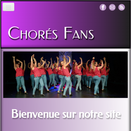
Accueil
Chorés
Fans
Spectacle
Planning - Tarif 2026-2027
Archive Video
Album Photo
▼
Contact
Bienvenue sur notre site