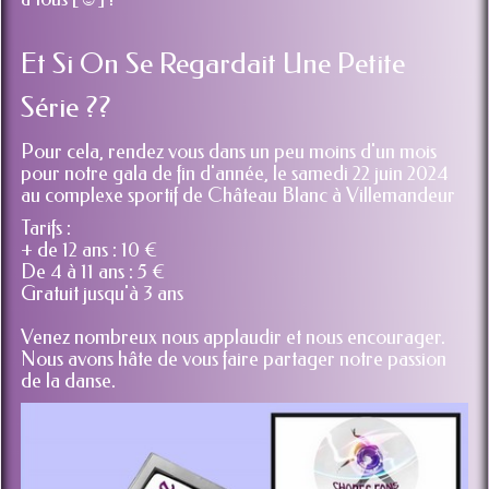
Et Si On Se Regardait Une Petite
Série ??
Pour cela, rendez vous dans un peu moins d'un mois
pour notre gala de fin d'année, le samedi 22 juin 2024
au complexe sportif de Château Blanc à Villemandeur
Tarifs :
+ de 12 ans : 10 €
De 4 à 11 ans : 5 €
Gratuit jusqu'à 3 ans
Venez nombreux nous applaudir et nous encourager.
Nous avons hâte de vous faire partager notre passion
de la danse.