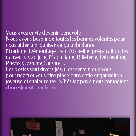
Vous avez envie devenir bénévole
Nous avons besoin de toutes les bonnes volontés pour
nous aider à organiser ce gala de danse.
Montage, Démontage, Bar, Accueil et préparation des
danseurs, Coiffure, Maquillage, Billeterie, Décoration,
Photo, Costume,Cuisine…
Les postes sont diversifiés, il est certain que vous
pourriez trouver votre place dans cette organisation
joyeuse et chaleureuse. N’hésitez pas à nous contactez :
choresfans@gmail.com