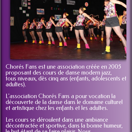
Chorés Fans est une association créée en 2005
proposant des cours de danse modern jazz,
tous niveaux, dès cinq ans (enfants, adolescents et
adultes).
L'association Chorés Fans a pour vocation la
découverte de la danse dans le domaine culturel
et artistique chez les enfants et les adultes.
Les cours se déroulent dans une ambiance
décontractée et sportive, dans la bonne humeur,