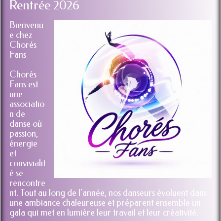
Rentrée 2026
Bienvenu
e chez
Chorés
Fans
Chorés
Fans est
une
associatio
n de
danse où
passion,
énergie
et
convivialit
é se
rencontre
nt. Tout au long de l'année, nos danseurs évoluent dans
une ambiance chaleureuse et préparent ensemble un
gala qui met en lumière leur travail et leur créativité.