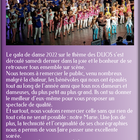
Le gala de danse 2022 sur le thème des DUOS s’est
déroulé samedi dernier dans la joie et le bonheur de se
retrouver tous ensemble sur scène.
Nous tenons à remercier le public, venu nombreux
malgré la chaleur, les bénévoles qui nous ont épaulés
tout au long de l’année ainsi que tous nos danseurs et
danseuses, du plus petit au plus grand. Ils ont su donner
le meilleur d’eux-même pour vous proposer un
spectacle de qualité.
Et surtout, nous voulons remercier celle sans qui rien de
tout cela ne serait possible : notre Marie. Une fois de
plus, la technicité et l’originalité de ses chorégraphies
nous a permis de vous faire passer une excellente