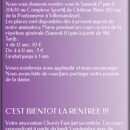
Nous vous donnons rendez-vous le Samedi 17 juin à
20h30 au Complexe Sportif du Château Blanc (85 rue
de la Pontonnerie à Villemandeur).
Les places sont disponibles dès à présent auprès de
notre animatrice Marie pendant ses cours ou lors de la
répétion générale (Samedi 10 juin à partir de 9h).
Tarifs :
+ de 12 ans : 10 €
De 4 à 11 ans : 5 €
Gratuit jusqu'à 3 ans
Venez nombreux nous applaudir et nous encourager.
Nous avons hâte de vous faire partager notre passion
de la danse.
C'EST BIENTOT LA RENTREE !!!
Votre association Chorés Fans fait sa rentrée. Les cours
reprendront à partir du lundi 5 septembre avec de